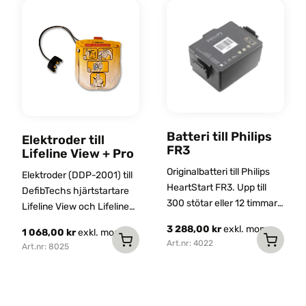
Batteri till Philips
Elektroder till
FR3
Lifeline View + Pro
Originalbatteri till Philips
Elektroder (DDP-2001) till
HeartStart FR3. Upp till
DefibTechs hjärtstartare
300 stötar eller 12 timmars
Lifeline View och Lifeline
övervakning. Hög
Pro.
3 288,00
kr
exkl. moms
1 068,00
kr
exkl. moms
tillförlitlighet och lång
Art.nr: 4022
Art.nr: 8025
livslängd. CE-märkt och
latexfri.