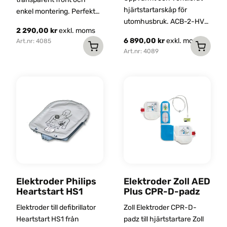
hjärtstartarskåp för
enkel montering. Perfekt
utomhusbruk. ACB-2-HV
för kontor, skolor och
2 290,00
kr
exkl. moms
skyddar hjärtstartaren
andra miljöer där
6 890,00
kr
exkl. moms
Art.nr: 4085
mot både kyla och värme
hjärtstartaren behöver
Art.nr: 4089
med aktiv ventilation,
nås snabbt.
värmesystem och UV-
skyddad dörr – perfekt för
krävande utomhusmiljöer.
Elektroder Philips
Elektroder Zoll AED
Heartstart HS1
Plus CPR-D-padz
Elektroder till defibrillator
Zoll Elektroder CPR-D-
Heartstart HS1 från
padz till hjärtstartare Zoll