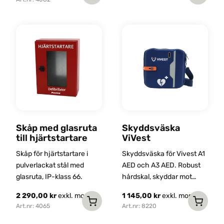
Den
utformad för att passa
här
både hjärtstartare och
produkten
bärväskor med komplett
har
utrustning, vilket gör den
idealisk för till exempel
flera
arbetsplatser, offentliga
varianter.
miljöer och föreningar.
De
olika
alternativen
kan
Skåp med glasruta
Skyddsväska
väljas
till hjärtstartare
ViVest
på
Skåp för hjärtstartare i
Skyddsväska för Vivest A1
produktsidan
pulverlackat stål med
AED och A3 AED. Robust
glasruta, IP-klass 66.
hårdskal, skyddar mot
stötar och vattenstänk.
2 290,00
kr
exkl. moms
1 145,00
kr
exkl. moms
Med axelrem och ficka för
Art.nr: 4065
Art.nr: 8220
tillbehör.