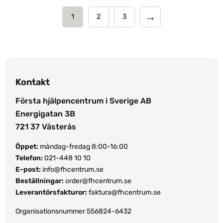
→
1
2
3
Kontakt
Första hjälpencentrum i Sverige AB
Energigatan 3B
721 37 Västerås
Öppet:
måndag-fredag 8:00-16:00
Telefon:
021-448 10 10
E-post:
info@fhcentrum.se
Beställningar:
order@fhcentrum.se
Leverantörsfakturor:
faktura@fhcentrum.se
Organisationsnummer 556824-6432