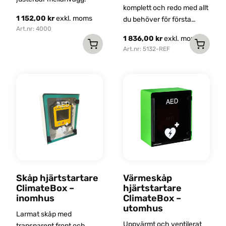
komplett och redo med allt
1 152,00
kr
exkl. moms
du behöver för första
Art.nr: 4000
hjälpen och
1 836,00
kr
exkl. moms
hjärtstartarinsatser.
Art.nr: 5132-REF
Skåp hjärtstartare
Värmeskåp
ClimateBox –
hjärtstartare
inomhus
ClimateBox –
utomhus
Larmat skåp med
Uppvärmt och ventilerat
transparent front och