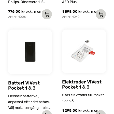
Philips. Observera 1-2
AED Plus.
veckors leveranstid.
776,00
kr
exkl. moms
1 898,00
kr
exkl. moms
Art.nr: 4006
Art.nr: 4040
Elektroder ViVest
Batteri ViVest
Pocket 1 & 3
Pocket 1 & 3
5 års elektroder till Pocket
Flexibelt batterival,
1 och 3.
anpassat efter ditt behov.
Välj mellan engångs- eller
1 295,00
kr
exkl. moms
uppladdningsbart batteri.