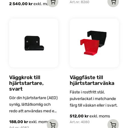
Art.nr: 8260
2 540,00
kr
exkl. moms
Den
Den
här
här
produkten
produkten
har
har
flera
flera
varianter.
varianter.
De
De
olika
olika
alternativen
alternativen
kan
Väggkrok till
Väggfäste till
kan
väljas
hjärtstartare,
hjärtstartarväska
väljas
svart
på
på
Fäste i rostfritt stål,
produktsidan
Gör din hjärtstartare (AED)
pulverlackat i matchande
produktsidan
synlig, lättåtkomlig och
färg till väskan eller i svart.
redo att användas med en
512,00
kr
exkl. moms
smart väggkrok. Denna
188,00
kr
exkl. moms
Art.nr: 4080
praktiska lösning är
Art.nr: 4082