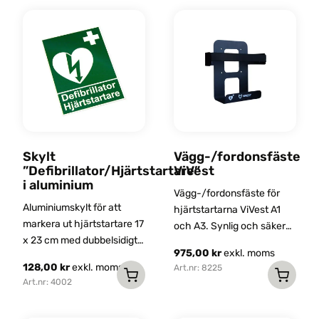
Skylt
Vägg-/fordonsfäste
”Defibrillator/Hjärtstartare”
ViVest
i aluminium
Vägg-/fordonsfäste för
Aluminiumskylt för att
hjärtstartarna ViVest A1
markera ut hjärtstartare 17
och A3. Synlig och säker
x 23 cm med dubbelsidigt
fastsättning för snabb
975,00
kr
exkl. moms
tryck.
åtkomst. Enkel att
128,00
kr
exkl. moms
Art.nr: 8225
montera.
Art.nr: 4002