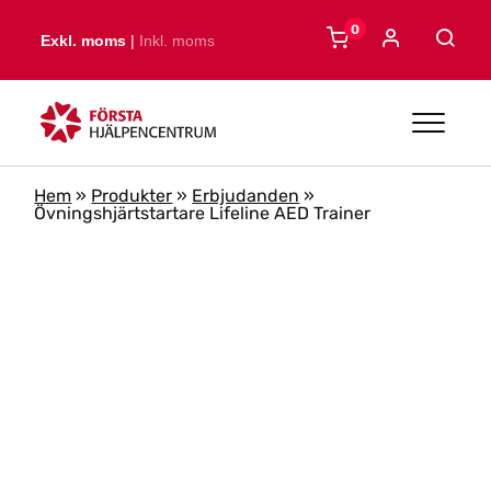
Skip to main content
0
Exkl. moms
|
Inkl. moms
Hem
»
Produkter
»
Erbjudanden
»
Övningshjärtstartare Lifeline AED Trainer