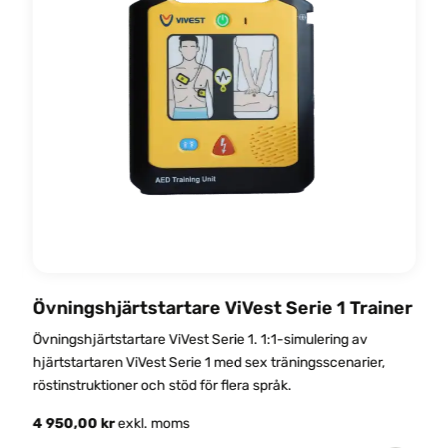
Övningshjärtstartare ViVest Serie 1 Trainer
Ö
Övningshjärtstartare ViVest Serie 1. 1:1-simulering av
Ö
hjärtstartaren ViVest Serie 1 med sex träningsscenarier,
h
röstinstruktioner och stöd för flera språk.
s
4 950,00
kr
exkl. moms
5