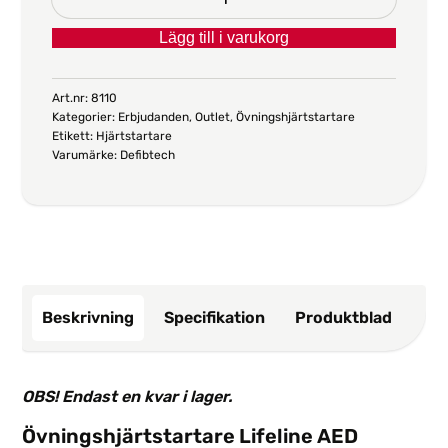
Lifeline
Lägg till i varukorg
AED
Trainer
mängd
Art.nr:
8110
Kategorier:
Erbjudanden
,
Outlet
,
Övningshjärtstartare
Etikett:
Hjärtstartare
Varumärke:
Defibtech
Beskrivning
Specifikation
Produktblad
OBS! Endast en kvar i lager.
Övningshjärtstartare Lifeline AED