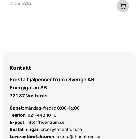
Art.nr: 8202
Ar
Kontakt
Första hjälpencentrum i Sverige AB
Energigatan 3B
721 37 Västerås
Öppet:
måndag-fredag 8:00-16:00
Telefon:
021-448 10 10
E-post:
info@fhcentrum.se
Beställningar:
order@fhcentrum.se
Leverantörsfakturor:
faktura@fhcentrum.se