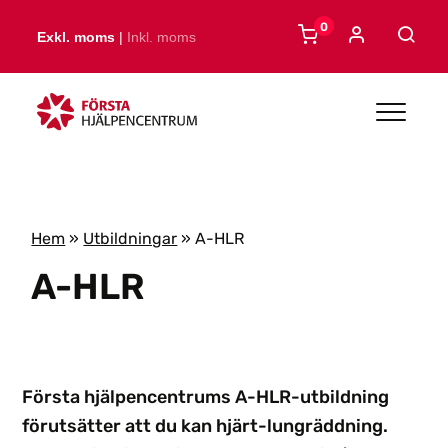
Skip to main content
0
Exkl. moms
|
Inkl. moms
Hem
»
Utbildningar
»
A-HLR
A-HLR
Första hjälpencentrums A-HLR-utbildning
förutsätter att du kan hjärt-lungräddning.