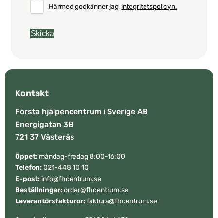
Härmed godkänner jag
integritetspolicyn.
Kontakt
Första hjälpencentrum i Sverige AB
Energigatan 3B
721 37 Västerås
Öppet:
måndag-fredag 8:00-16:00
Telefon:
021-448 10 10
E-post:
info@fhcentrum.se
Beställningar:
order@fhcentrum.se
Leverantörsfakturor:
faktura@fhcentrum.se