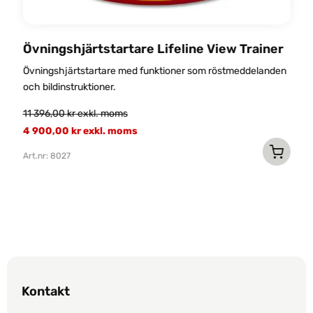
Övningshjärtstartare Lifeline View Trainer
Ö
Övningshjärtstartare med funktioner som röstmeddelanden
Ö
och bildinstruktioner.
6
11 396,00
kr
exkl. moms
Ar
4 900,00
kr
exkl. moms
Art.nr: 8027
Kontakt