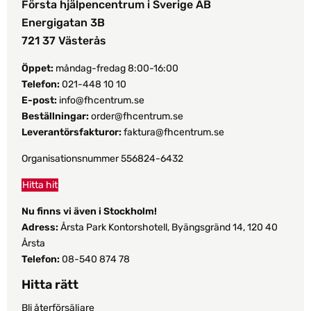
Första hjälpencentrum i Sverige AB
Energigatan 3B
721 37 Västerås
Öppet:
måndag-fredag 8:00-16:00
Telefon:
021-448 10 10
E-post:
info@fhcentrum.se
Beställningar:
order@fhcentrum.se
Leverantörsfakturor:
faktura@fhcentrum.se
Organisationsnummer 556824-6432
Hitta hit
Nu finns vi även i Stockholm!
Adress:
Årsta Park Kontorshotell, Byängsgränd 14, 120 40
Årsta
Telefon:
08-540 874 78
Hitta rätt
Bli återförsäljare