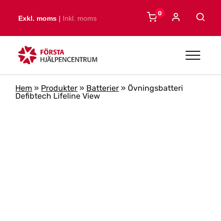
Skip to main content
0
Exkl. moms
|
Inkl. moms
Hem
»
Produkter
»
Batterier
»
Övningsbatteri
Defibtech Lifeline View