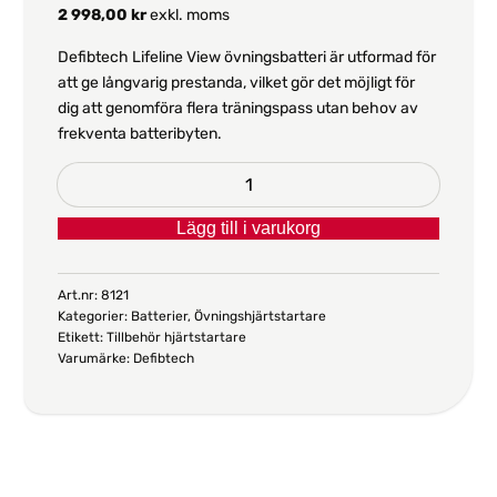
2 998,00
kr
exkl. moms
Defibtech Lifeline View övningsbatteri är utformad för
att ge långvarig prestanda, vilket gör det möjligt för
dig att genomföra flera träningspass utan behov av
frekventa batteribyten.
Övningsbatteri
Defibtech
Lägg till i varukorg
Lifeline
View
mängd
Art.nr:
8121
Kategorier:
Batterier
,
Övningshjärtstartare
Etikett:
Tillbehör hjärtstartare
Varumärke:
Defibtech