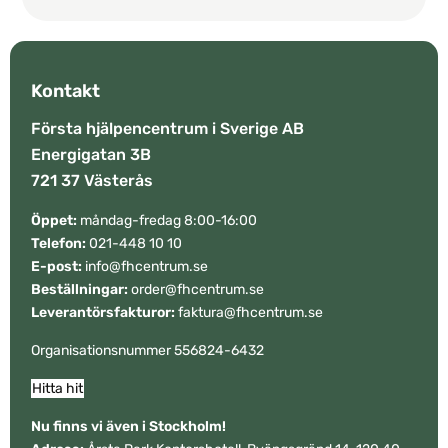
Kontakt
Första hjälpencentrum i Sverige AB
Energigatan 3B
721 37 Västerås
Öppet:
måndag-fredag 8:00-16:00
Telefon:
021-448 10 10
E-post:
info@fhcentrum.se
Beställningar:
order@fhcentrum.se
Leverantörsfakturor:
faktura@fhcentrum.se
Organisationsnummer 556824-6432
Hitta hit
Nu finns vi även i Stockholm!