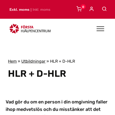
Skip to main content
0
Exkl. moms
|
Inkl. moms
Hem
»
Utbildningar
»
HLR + D-HLR
HLR + D-HLR
Vad gör du om en person i din omgivning faller
ihop medvetslös och du misstänker att det