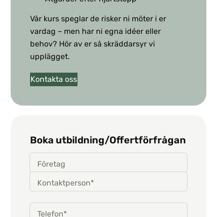
Vår kurs speglar de risker ni möter i er
vardag – men har ni egna idéer eller
behov? Hör av er så skräddarsyr vi
upplägget.
Kontakta oss
Boka utbildning/Offertförfrågan
Företag
Kontaktperson*
Telefon*