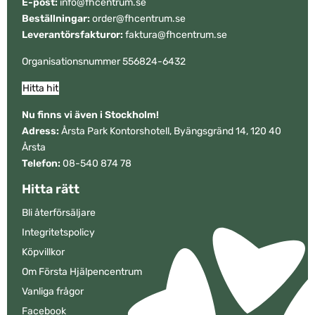
E-post:
info@fhcentrum.se
Beställningar:
order@fhcentrum.se
Leverantörsfakturor:
faktura@fhcentrum.se
Organisationsnummer 556824-6432
Hitta hit
Nu finns vi även i Stockholm!
Adress:
Årsta Park Kontorshotell, Byängsgränd 14, 120 40
Årsta
Telefon:
08-540 874 78
Hitta rätt
Bli återförsäljare
Integritetspolicy
Köpvillkor
Om Första Hjälpencentrum
Vanliga frågor
Facebook