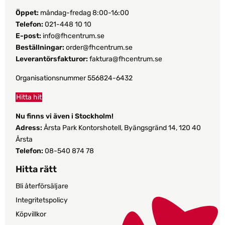
Öppet:
måndag-fredag 8:00-16:00
Telefon:
021-448 10 10
E-post:
info@fhcentrum.se
Beställningar:
order@fhcentrum.se
Leverantörsfakturor:
faktura@fhcentrum.se
Organisationsnummer 556824-6432
Hitta hit
Nu finns vi även i Stockholm!
Adress:
Årsta Park Kontorshotell, Byängsgränd 14, 120 40
Årsta
Telefon:
08-540 874 78
Hitta rätt
Bli återförsäljare
Integritetspolicy
Köpvillkor