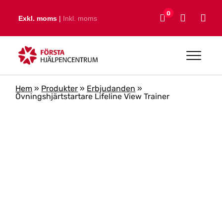
Skip to main content
0
Exkl. moms
|
Inkl. moms
Hem
»
Produkter
»
Erbjudanden
»
Övningshjärtstartare Lifeline View Trainer