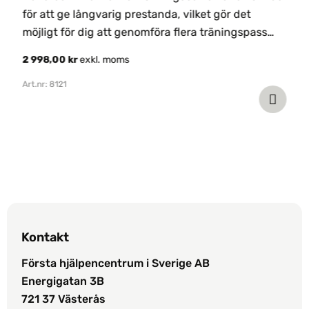
för att ge långvarig prestanda, vilket gör det
Ö
möjligt för dig att genomföra flera träningspass
t
6
utan behov av frekventa batteribyten.
2 998,00
kr
exkl. moms
Ar
Art.nr: 8121
Kontakt
Första hjälpencentrum i Sverige AB
Energigatan 3B
721 37 Västerås