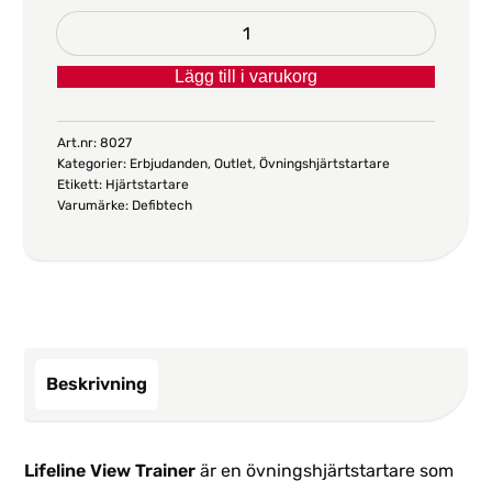
Övningshjärtstartare
Lifeline
Lägg till i varukorg
View
Trainer
mängd
Art.nr:
8027
Kategorier:
Erbjudanden
,
Outlet
,
Övningshjärtstartare
Etikett:
Hjärtstartare
Varumärke:
Defibtech
Beskrivning
Lifeline View Trainer
är en övningshjärtstartare som