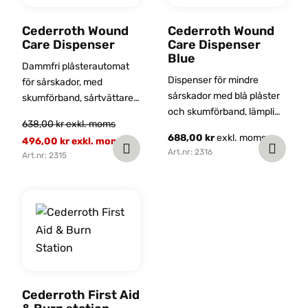
Cederroth Wound
Cederroth Wound
Care Dispenser
Care Dispenser
Blue
Dammfri plåsterautomat
Dispenser för mindre
för sårskador, med
sårskador med blå plåster
skumförband, sårtvättare
och skumförband, lämplig
och plåster.
638,00
kr
exkl. moms
för livsmedelsbranschen.
688,00
kr
exkl. moms
496,00
kr
exkl. moms
Art.nr: 2316
Art.nr: 2315
Cederroth First Aid