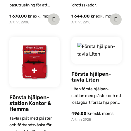
basutrustning för att
idrottsskador.
hantera vanliga skador
1 678,00
kr
exkl. moms
1 644,00
kr
exkl. moms
och sår på till exempel
Art.nr: 2908
Art.nr: 2918
arbetsplatsen.
Första hjälpen-
tavla Liten
Liten första hjälpen-
station med plåster och ett
Första hjälpen-
station Kontor &
löstagbart första hjälpen-
Hemma
kit.
496,00
kr
exkl. moms
Tavla i plåt med plåster
Art.nr: 2925
och förbandsväska för