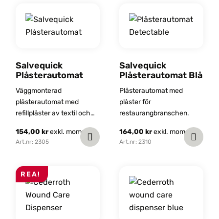
arbetsplatser inom
byggbranschen och
industrin, för att du snabbt
ska kunna ta hand om de
vanligaste skadorna. Det
här är en effektiv och
Salvequick
Salvequick
Plåsterautomat
hållbar lösning för dig som
Plåsterautomat Blå
vill ha bästa möjliga
Väggmonterad
Plåsterautomat med
utrustning när någon blir
plåsterautomat med
plåster för
akut sjuk eller skadad på
refillplåster av textil och
restaurangbranschen.
jobbet.
plast.
154,00
kr
exkl. moms
164,00
kr
exkl. moms
Art.nr: 2305
Art.nr: 2310
REA!