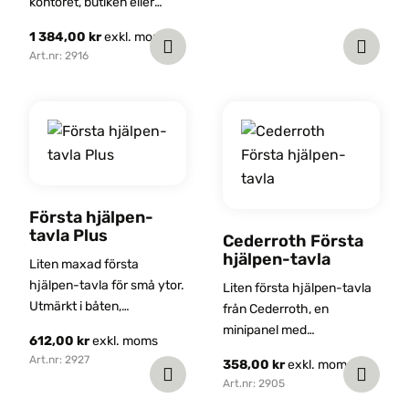
kontoret, butiken eller
hemmet.
1 384,00
kr
exkl. moms
Art.nr: 2916
Första hjälpen-
tavla Plus
Cederroth Första
hjälpen-tavla
Liten maxad första
hjälpen-tavla för små ytor.
Liten första hjälpen-tavla
Utmärkt i båten,
från Cederroth, en
husvagnen, husbilen eller
minipanel med
612,00
kr
exkl. moms
stugan.
blodstoppare och plåster.
Art.nr: 2927
358,00
kr
exkl. moms
Art.nr: 2905