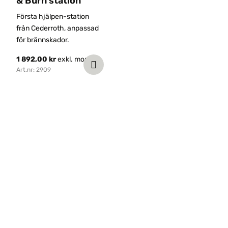
& Burn station
Första hjälpen-station
från Cederroth, anpassad
för brännskador.
1 892,00
kr
exkl. moms
Art.nr: 2909