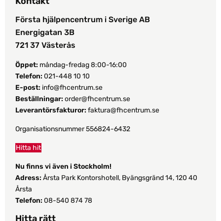
Kontakt
Första hjälpencentrum i Sverige AB
Energigatan 3B
721 37 Västerås
Öppet:
måndag-fredag 8:00-16:00
Telefon:
021-448 10 10
E-post:
info@fhcentrum.se
Beställningar:
order@fhcentrum.se
Leverantörsfakturor:
faktura@fhcentrum.se
Organisationsnummer 556824-6432
Hitta hit
Nu finns vi även i Stockholm!
Adress:
Årsta Park Kontorshotell, Byängsgränd 14, 120 40
Årsta
Telefon:
08-540 874 78
Hitta rätt