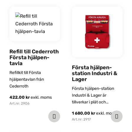
Refill till Cederroth
Första hjälpen-
tavla
Första hjälpen-
station Industri &
Refillkit till Första
Lager
hjälpentavlan från
Cederroth
Första hjälpen-station
Industri & Lager är
422,00
kr
exkl. moms
tillverkar i plåt och
Art.nr: 2906
utrustad med första
1 680,00
kr
exkl. moms
hjälpen-produkter av hög
Art.nr: 2917
kvalitet. Innehållet är
anpassat för riskfyllda