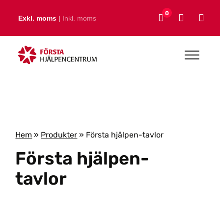
Skip to main content
0
Exkl. moms
|
Inkl. moms
Hem
»
Produkter
»
Första hjälpen-tavlor
Första hjälpen-
tavlor