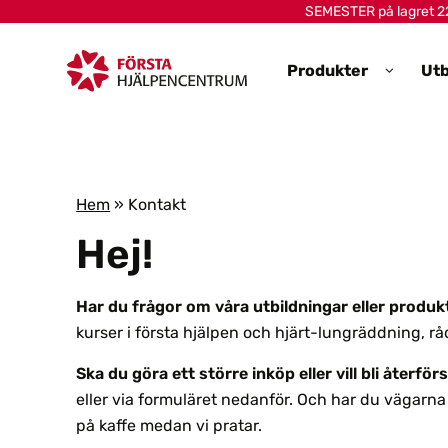
Skip to main content
SEMESTER på lagret 22-
Produkter
Utb
Hem
»
Kontakt
Hej!
Har du frågor om våra utbildningar eller produ
kurser i första hjälpen och hjärt-lungräddning, råd
Ska du göra ett större inköp eller vill bli återför
eller via formuläret nedanför. Och har du vägarna 
på kaffe medan vi pratar.