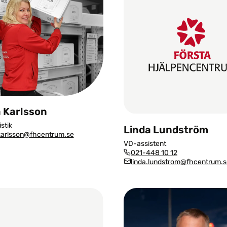
 Karlsson
stik
Linda Lundström
karlsson@fhcentrum.se
VD-assistent
021-448 10 12
linda.lundstrom@fhcentrum.s