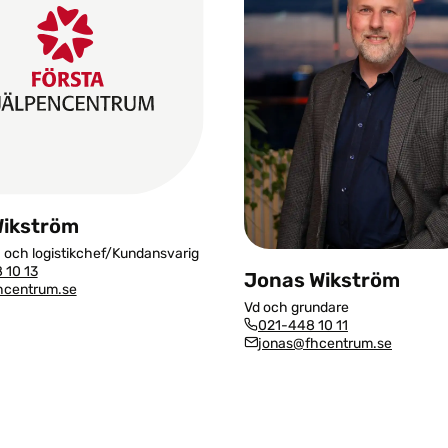
ikström
 och logistikchef/Kundansvarig
 10 13
Jonas Wikström
centrum.se
Vd och grundare
021-448 10 11
jonas@fhcentrum.se