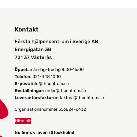
Kontakt
Första hjälpencentrum i Sverige AB
Energigatan 3B
721 37 Västerås
Öppet:
måndag-fredag 8:00-16:00
Telefon:
021-448 10 10
E-post:
info@fhcentrum.se
Beställningar:
order@fhcentrum.se
Leverantörsfakturor:
faktura@fhcentrum.se
Organisationsnummer 556824-6432
Hitta hit
Nu finns vi även i Stockholm!