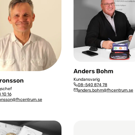
Anders Bohm
Kundansvarig
ronsson
08-540 874 78
gschef
anders.bohm@fhcentrum.se
 10 16
onsson@fhcentrum.se