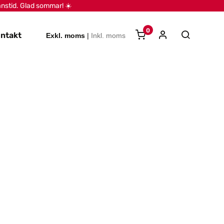
anstid. Glad sommar! ☀️
0
ntakt
Exkl. moms
|
Inkl. moms