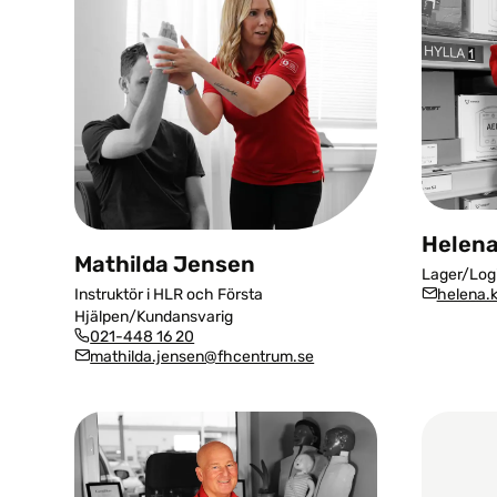
Helena
Mathilda Jensen
Lager/Logi
helena.
Instruktör i HLR och Första
Hjälpen/Kundansvarig
021-448 16 20
mathilda.jensen@fhcentrum.se