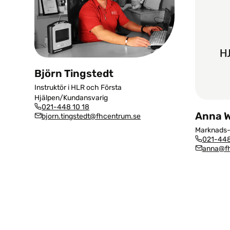
Björn Tingstedt
Instruktör i HLR och Första
Hjälpen/Kundansvarig
021-448 10 18
Anna W
bjorn.tingstedt@fhcentrum.se
Marknads-
021-448
anna@fh