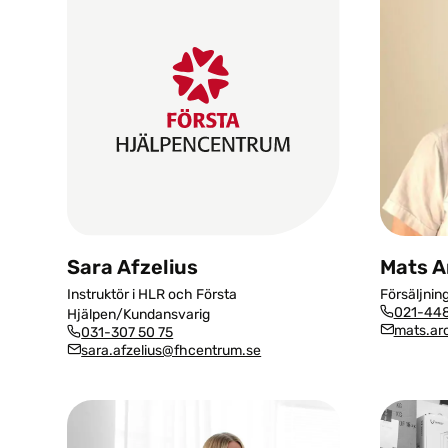
Sara Afzelius
Mats A
Instruktör i HLR och Första
Försäljnin
021-448
Hjälpen/Kundansvarig
mats.ar
031-307 50 75
sara.afzelius@fhcentrum.se