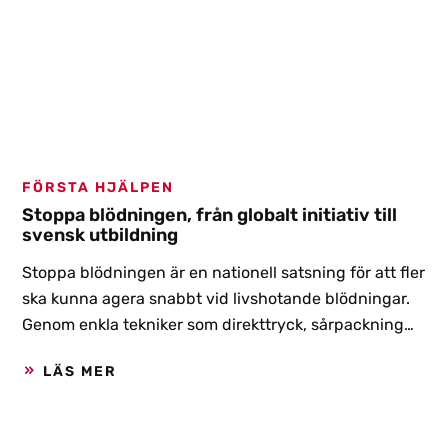
FÖRSTA HJÄLPEN
Stoppa blödningen, från globalt initiativ till
svensk utbildning
Stoppa blödningen är en nationell satsning för att fler
ska kunna agera snabbt vid livshotande blödningar.
Genom enkla tekniker som direkttryck, sårpackning
och användning av tourniquet kan vanliga människor
LÄS MER
rädda liv i väntan på ambulans och räddningstjänst.
Bakom den svenska versionen står Socialstyrelsen,
MSB och Katastrofmedicinskt centrum – med målet