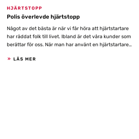
HJÄRTSTOPP
Polis överlevde hjärtstopp
Något av det bästa är när vi får höra att hjärtstartare
har räddat folk till livet. Ibland är det våra kunder som
berättar för oss. När man har använt en hjärtstartare,
är elektroderna förbrukade och de brukar då ringa
LÄS MER
och beställa nya. Ibland läser vi nyheter som den vi
såg i Polistidningen om ett hjärtstopp som inträffade
för några veckor sedan. Crister Nelefelt, gruppchef
på hundenheten hos Polisen i Dalarna, skulle prova
på att spåra tillsammans med en hundförare. De
hann dock inte så långt innan Crister föll ihop,
drabbad av ett hjärtstopp. Det var kanske ändå tur i
oturen eftersom hundföraren genast kunde börja
utföra hjärt-lungräddning och ropa på kollegorna att
hämta hjärtstartaren i bilen.