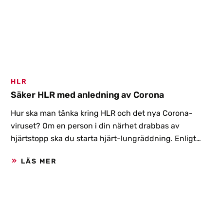
HLR
Säker HLR med anledning av Corona
Hur ska man tänka kring HLR och det nya Corona-
viruset? Om en person i din närhet drabbas av
hjärtstopp ska du starta hjärt-lungräddning. Enligt
Svenska HLR-rådet är det absolut nödvändigt. Vi har
LÄS MER
en svår situation med risk och rädsla för att sprida
smitta, men det får inte förhindra eller försena
starten av hjärt-lungräddning!