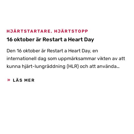
HJÄRTSTARTARE, HJÄRTSTOPP
16 oktober är Restart a Heart Day
Den 16 oktober är Restart a Heart Day, en
internationell dag som uppmärksammar vikten av att
kunna hjärt-lungräddning (HLR) och att använda
hjärtstartare. Över hela världen sätts fokus på hur
LÄS MER
avgörande dessa kunskaper är för att rädda liv vid
plötsliga hjärtstopp.