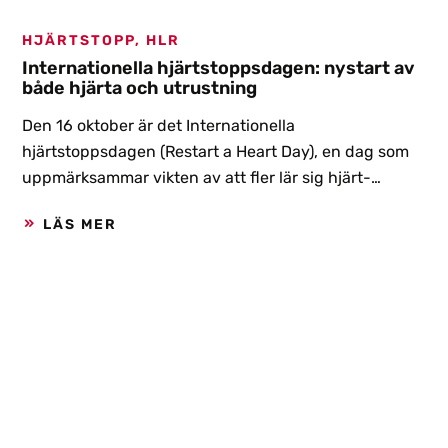
HJÄRTSTOPP, HLR
Internationella hjärtstoppsdagen: nystart av
både hjärta och utrustning
Den 16 oktober är det Internationella
hjärtstoppsdagen (Restart a Heart Day), en dag som
uppmärksammar vikten av att fler lär sig hjärt-
lungräddning och att livräddande utrustning bör
LÄS MER
finnas nära till hands var du än befinner dig.