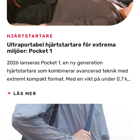
HJÄRTSTARTARE
Ultraportabel hjärtstartare för extrema
miljöer: Pocket 1
2026 lanseras Pocket 1, en ny generation
hjärtstartare som kombinerar avancerad teknik med
extremt kompakt format. Med en vikt på under 0,7 kg
och en storlek jämförbar med en mobiltelefon är
LÄS MER
Pocket 1 framtagen för att alltid kunna vara nära till
hands, även i de mest krävande miljöerna.