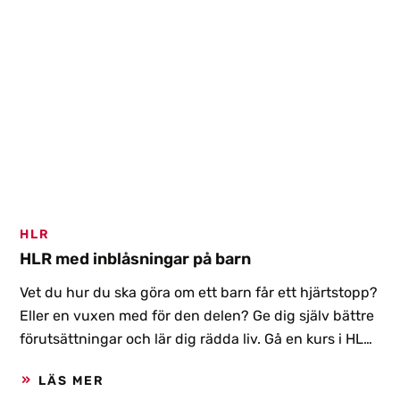
HLR
HLR med inblåsningar på barn
Vet du hur du ska göra om ett barn får ett hjärtstopp?
Eller en vuxen med för den delen? Ge dig själv bättre
förutsättningar och lär dig rädda liv. Gå en kurs i HLR,
det finns både med inriktning mot barn och vuxna. Vi
LÄS MER
på Första hjälpencentrum har till exempel