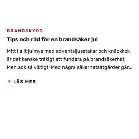
BRANDSKYDD
Tips och råd för en brandsäker jul
Mitt i allt julmys med adventsljusstakar och knäckkok
är det kanske tråkigt att fundera på brandsäkerhet.
Men ack så viktigt! Med några säkerhetsåtgärder går
det att minska brandrisken ordentligt och se till att
LÄS MER
julen blir brandsäker.