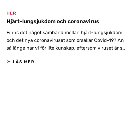
HLR
Hjärt-lungsjukdom och coronavirus
Finns det något samband mellan hjärt-lungsjukdom
och det nya coronaviruset som orsakar Covid-19? Än
så länge har vi för lite kunskap, eftersom viruset är så
nytt. Men man vet bland annat att KOL-patienter
LÄS MER
löper större risk för att få lunginflammation än de som
inte har KOL. Och det är just lunginflammation som är
den mest allvarliga komplikationen av det nya
coronaviruset. Det berättar Christer Janson,
professor i lung- och allergisjukdomar vid Uppsala
universitet. Det är en del av en intervju som Hjärt-
Lungfonden har gjort, kopplat till den forskning som
organisationen stödjer.