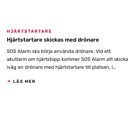
HJÄRTSTARTARE
Hjärtstartare skickas med drönare
SOS Alarm ska börja använda drönare. Vid ett
akutlarm om hjärtstopp kommer SOS Alarm att skicka
iväg en drönare med hjärtstartare till platsen, i
väntan på ambulans. Projektet är det första i sitt slag
LÄS MER
i världen och forskare tror att det kan rädda många
liv.