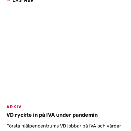
LÄS MER
kallas ”Kids save lives” och är ett internationellt
forskningsprojekt. Deras budskap är att alla elever i
skolan bör få regelbunden HLR-utbildning, minst 2
timmar per år.
ARKIV
VD ryckte in på IVA under pandemin
Första hjälpencentrums VD jobbar på IVA och vårdar