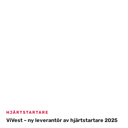
att höja samhällets beredskap och trygghet vid
olyckor, kriser och krig.
HJÄRTSTARTARE
ViVest – ny leverantör av hjärtstartare 2025