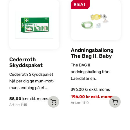
REA!
Andningsballong
The Bag II, Baby
Cederroth
Skyddspaket
The BAG II
andningsballong från
Cederroth Skyddspaket
Laerdal är en
hjälper dig ge mun-mot-
självuppblåsande, manuell
mun-andning på ett
396,00
kr
exkl. moms
andningsballong avsedd
korrekt sätt.
196,00
kr
exkl. moms
för patienter som behöver
58,00
kr
exkl. moms
Art.nr: 1110
totalt eller intermittent
Art.nr: 1115
ventilationsstöd.