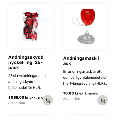
Andningsskydd
Andningsmask i
nyckelring, 25-
ask
pack
En andningsmask är ett
25 st nyckelringar med
oumbärligt hjälpmedel vid
andningsskydd -
hjärt-lungräddning (HLR),
hjälpmedel för HLR.
utformad för att göra mun-
70,00
kr
exkl. moms
till-mun-andning både
1 088,00
kr
exkl. moms
Art.nr: 1108
säkrare och mer effektiv.
Art.nr: 1106