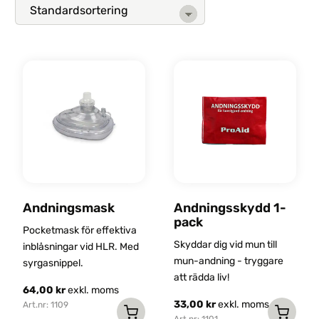
Andningsmask
Andningsskydd 1-
pack
Pocketmask för effektiva
Skyddar dig vid mun till
inblåsningar vid HLR. Med
mun-andning - tryggare
syrgasnippel.
att rädda liv!
64,00
kr
exkl. moms
33,00
kr
exkl. moms
Art.nr: 1109
Art.nr: 1101