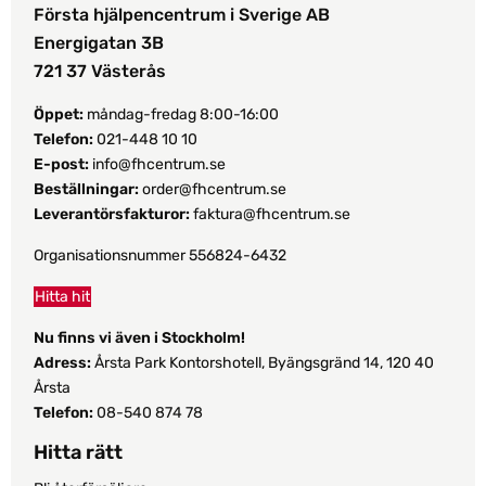
Första hjälpencentrum i Sverige AB
Energigatan 3B
721 37 Västerås
Öppet:
måndag-fredag 8:00-16:00
Telefon:
021-448 10 10
E-post:
info@fhcentrum.se
Beställningar:
order@fhcentrum.se
Leverantörsfakturor:
faktura@fhcentrum.se
Organisationsnummer 556824-6432
Hitta hit
Nu finns vi även i Stockholm!
Adress:
Årsta Park Kontorshotell, Byängsgränd 14, 120 40
Årsta
Telefon:
08-540 874 78
Hitta rätt