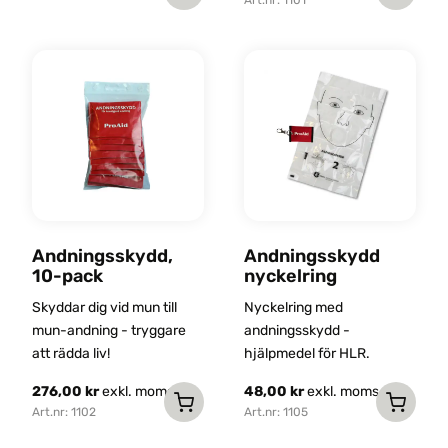
Andningsskydd,
Andningsskydd
10-pack
nyckelring
Skyddar dig vid mun till
Nyckelring med
mun-andning - tryggare
andningsskydd -
att rädda liv!
hjälpmedel för HLR.
276,00
kr
exkl. moms
48,00
kr
exkl. moms
Art.nr: 1102
Art.nr: 1105