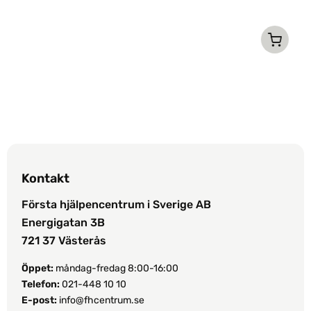
här
7
produkten
Ar
har
flera
varianter.
De
olika
alternativen
kan
väljas
Kontakt
på
Första hjälpencentrum i Sverige AB
produktsidan
Energigatan 3B
721 37 Västerås
Öppet:
måndag-fredag 8:00-16:00
Telefon:
021-448 10 10
E-post:
info@fhcentrum.se