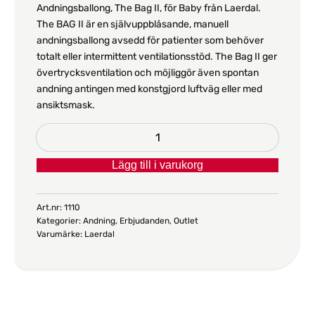
Andningsballong, The Bag II, för Baby från Laerdal.
The BAG II är en självuppblåsande, manuell
andningsballong avsedd för patienter som behöver
totalt eller intermittent ventilationsstöd. The Bag II ger
övertrycksventilation och möjliggör även spontan
andning antingen med konstgjord luftväg eller med
ansiktsmask.
Andningsballong
The
Lägg till i varukorg
Bag
II,
Baby
Art.nr:
1110
Kategorier:
Andning
,
Erbjudanden
,
Outlet
mängd
Varumärke:
Laerdal