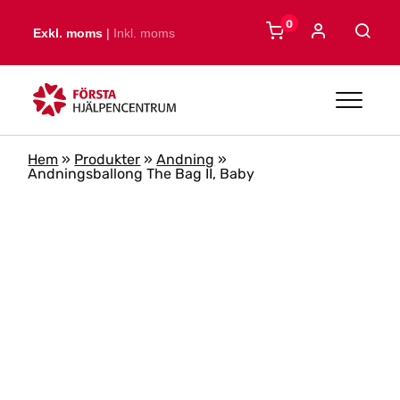
Skip to main content
0
Exkl. moms
|
Inkl. moms
Hem
»
Produkter
»
Andning
»
Andningsballong The Bag II, Baby