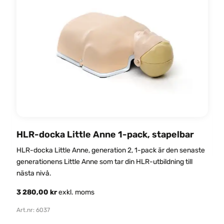
HLR-docka Little Anne 1-pack, stapelbar
HLR-docka Little Anne, generation 2, 1-pack är den senaste
generationens Little Anne som tar din HLR-utbildning till
nästa nivå.
.
A
3 280,00
kr
exkl. moms
E
l
Art.nr: 6037
Den
a