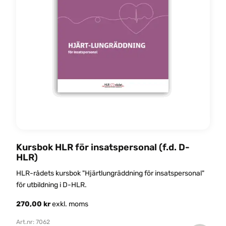
Kursbok HLR för insatspersonal (f.d. D-
I
HLR)
D
HLR-rådets kursbok "Hjärtlungräddning för insatspersonal"
HL
för utbildning i D-HLR.
270,00
kr
exkl. moms
2
Art.nr: 7062
Ar