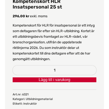
Kompetenskort HLR
Insatspersonal 25 st
296,00
kr
exkl. moms
Kompetenskort för HLR för insatspersonal är ett intyg
som deltagaren får efter sin HLR-utbildning. Kortet är
ett utbildningsbevis framtaget av HLR-rådet, vår
branschorganisation, utifrån de uppdaterade
riktlinjerna 2026. Du som instruktör delar ut
kompetenskortet till dina deltagare efter att de har
genomgått utbildningen.
Kompetenskort
HLR
Lägg till i varukorg
Insatspersonal
25
st
Art.nr:
6321
Kategori:
Utbildningsmaterial
mängd
Etikett:
Instruktör