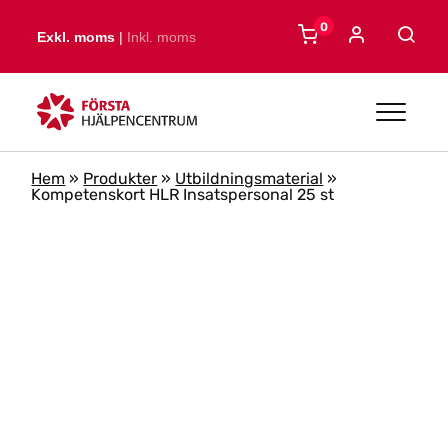
Skip to main content
0
Exkl. moms
|
Inkl. moms
Hem
»
Produkter
»
Utbildningsmaterial
»
Kompetenskort HLR Insatspersonal 25 st