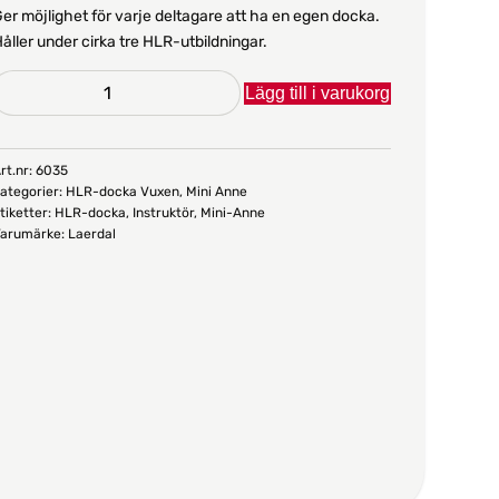
er möjlighet för varje deltagare att ha en egen docka.
åller under cirka tre HLR-utbildningar.
HLR-
Lägg till i varukorg
docka
ini
Anne,
rt.nr:
6035
ategorier:
HLR-docka Vuxen
,
Mini Anne
-
tiketter:
HLR-docka
,
Instruktör
,
Mini-Anne
pack
arumärke:
Laerdal
mängd