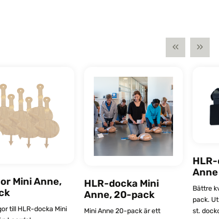
HLR-
Anne 
or Mini Anne,
HLR-docka Mini
Bättre k
ck
Anne, 20-pack
pack. Ut
gor till HLR-docka Mini
st. dock
Mini Anne 20-pack är ett