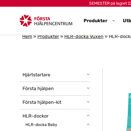
Skip to main content
SEMESTER på lagret 22-
Produkter
Utb
Hem
»
Produkter
»
HLR-docka Vuxen
»
HLR-docka
Hjärtstartare
Första hjälpen
Första hjälpen-kit
HLR-dockor
HLR-docka Baby