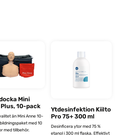
docka Mini
Plus, 10-pack
Ytdesinfektion Kiilto
Pro 75+ 300 ml
Ytdesi
valitet än Mini Anne 10-
Pro 7
bildningspaket med 10
Desinficera ytor med 75 %
or med tillbehör.
etanol i 300 ml flaska. Effektivt
Desinfic