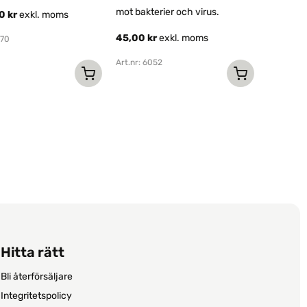
mot bakterier och virus.
etanol i l
00
kr
exkl. moms
mot smuts
45,00
kr
exkl. moms
070
78,00
k
Art.nr: 6052
Art.nr: 60
Hitta rätt
Bli återförsäljare
Integritetspolicy