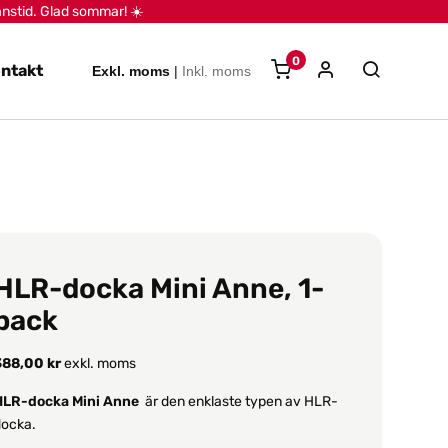
anstid. Glad sommar! ☀️
0
ntakt
Exkl. moms
|
Inkl. moms
HLR-docka Mini Anne, 1-
pack
388,00
kr
exkl. moms
HLR-docka Mini Anne
är den enklaste typen av HLR-
docka.