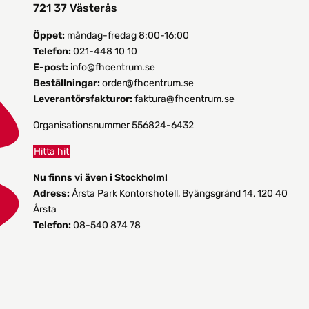
721 37 Västerås
Öppet:
måndag-fredag 8:00-16:00
Telefon:
021-448 10 10
E-post:
info@fhcentrum.se
Beställningar:
order@fhcentrum.se
Leverantörsfakturor:
faktura@fhcentrum.se
Organisationsnummer 556824-6432
Hitta hit
Nu finns vi även i Stockholm!
Adress:
Årsta Park Kontorshotell, Byängsgränd 14, 120 40
Årsta
Telefon:
08-540 874 78