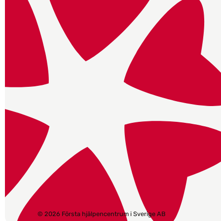
© 2026 Första hjälpencentrum i Sverige AB