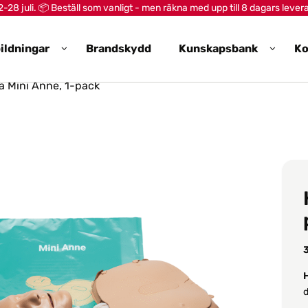
28 juli. 📦 Beställ som vanligt - men räkna med upp till 8 dagars lever
ildningar
Brandskydd
Kunskapsbank
Ko
 Mini Anne, 1-pack