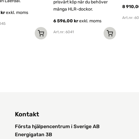
ån Laerdal.
prisvärt köp när du behöver
8 910,
många HLR-dockor.
0
kr
exkl. moms
Art.nr: 6
6 596,00
kr
exkl. moms
6045
Art.nr: 6041
Kontakt
Första hjälpencentrum i Sverige AB
Energigatan 3B