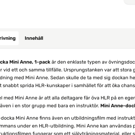
rivning
Innehåll
ka Mini Anne, 1-pack
är den enklaste typen av övningsdock
 vid ett och samma tillfälle. Ursprungstanken var att stora 
dning med Mini Anne. Sedan skulle de ta med sig dockan hem
tt snabbt sprida HLR-kunskaper i samhället för att öka chanse
l med Mini Anne är att alla deltagare får öva HLR på en egen
 även i en stor grupp med bara en instruktör.
Mini Anne-dock
R-docka Mini Anne finns även en utbildningsfilm med instruk
sammans under en HLR-utbildning. Mini Anne kan användas på
ruktionsfilmen fungerar som ett självträningsmaterial, eller