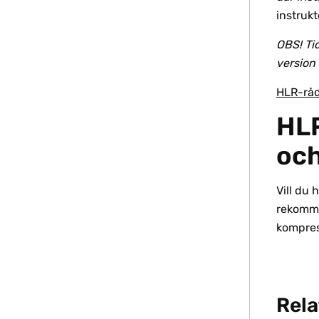
instruk
OBS! Tid
version
HLR-råd
HLR
och
Vill du 
rekomme
kompres
Rela