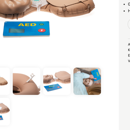
G
H
M
A
K
1
E
V