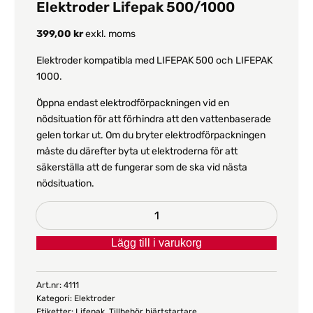
Elektroder Lifepak 500/1000
399,00
kr
exkl. moms
Elektroder kompatibla med LIFEPAK 500 och LIFEPAK
1000.
Öppna endast elektrodförpackningen vid en
nödsituation för att förhindra att den vattenbaserade
gelen torkar ut. Om du bryter elektrodförpackningen
måste du därefter byta ut elektroderna för att
säkerställa att de fungerar som de ska vid nästa
nödsituation.
Elektroder
Lifepak
Lägg till i varukorg
500/1000
mängd
Art.nr:
4111
Kategori:
Elektroder
Etiketter:
Lifepak
,
Tillbehör hjärtstartare