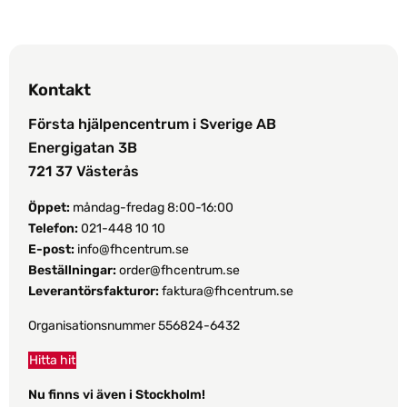
Kontakt
Första hjälpencentrum i Sverige AB
Energigatan 3B
721 37 Västerås
Öppet:
måndag-fredag 8:00-16:00
Telefon:
021-448 10 10
E-post:
info@fhcentrum.se
Beställningar:
order@fhcentrum.se
Leverantörsfakturor:
faktura@fhcentrum.se
Organisationsnummer 556824-6432
Hitta hit
Nu finns vi även i Stockholm!