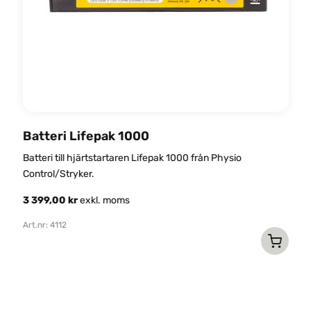
R
Batteri Lifepak 1000
Re
Batteri till hjärtstartaren Lifepak 1000 från Physio
v
Control/Stryker.
fa
3 399,00
kr
exkl. moms
4
Art.nr: 4112
Ar