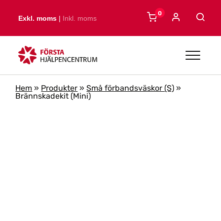
Skip to main content
0
Exkl. moms
|
Inkl. moms
Hem
»
Produkter
»
Små förbandsväskor (S)
»
Brännskadekit (Mini)