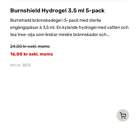
Burnshield Hydrogel 3,5 ml 5-pack
Burnshield brännskadegel i 5-pack med sterila
engångspåsar à 3,5 ml. En kylande hydrogel med vatten och
tea tree-olja som lindrar mindre brännskador och
insektsbett.
S
24,00
kr
exkl. moms
S
16,00
kr
exkl. moms
o
Art.nr: 3572
3
Ar