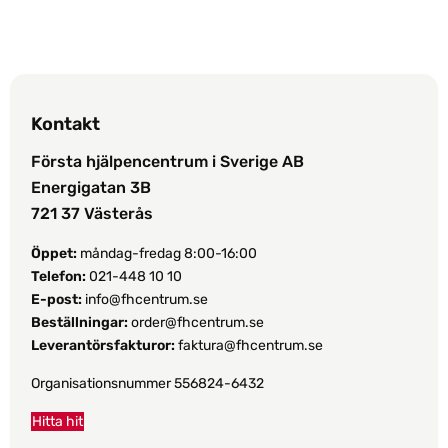
Kontakt
Första hjälpencentrum i Sverige AB
Energigatan 3B
721 37 Västerås
Öppet:
måndag-fredag 8:00-16:00
Telefon:
021-448 10 10
E-post:
info@fhcentrum.se
Beställningar:
order@fhcentrum.se
Leverantörsfakturor:
faktura@fhcentrum.se
Organisationsnummer 556824-6432
Hitta hit