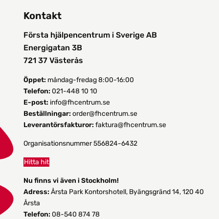
Kontakt
Första hjälpencentrum i Sverige AB
Energigatan 3B
721 37 Västerås
Öppet:
måndag-fredag 8:00-16:00
Telefon:
021-448 10 10
E-post:
info@fhcentrum.se
Beställningar:
order@fhcentrum.se
Leverantörsfakturor:
faktura@fhcentrum.se
Organisationsnummer 556824-6432
Hitta hit
Nu finns vi även i Stockholm!
Adress:
Årsta Park Kontorshotell, Byängsgränd 14, 120 40
Årsta
Telefon:
08-540 874 78