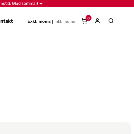
anstid. Glad sommar! ☀️
0
ntakt
Exkl. moms
|
Inkl. moms