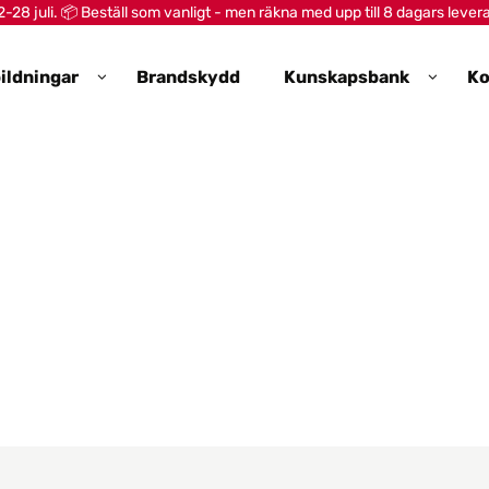
28 juli. 📦 Beställ som vanligt - men räkna med upp till 8 dagars lever
ildningar
Brandskydd
Kunskapsbank
Ko