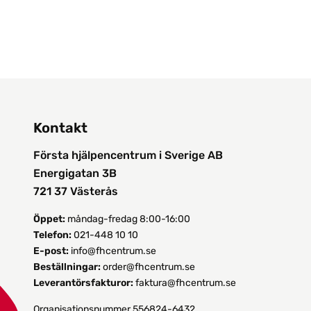
Kontakt
Första hjälpencentrum i Sverige AB
Energigatan 3B
721 37 Västerås
Öppet:
måndag-fredag 8:00-16:00
Telefon:
021-448 10 10
E-post:
info@fhcentrum.se
Beställningar:
order@fhcentrum.se
Leverantörsfakturor:
faktura@fhcentrum.se
Organisationsnummer 556824-6432