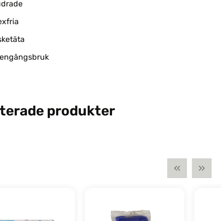
drade
exfria
sketäta
 engångsbruk
terade produkter