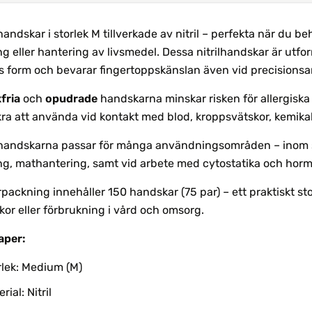
ndskar i storlek M tillverkade av nitril – perfekta när du be
g eller hantering av livsmedel. Dessa nitrilhandskar är utf
 form och bevarar fingertoppskänslan även vid precisionsa
fria
och
opudrade
handskarna minskar risken för allergiska
ra att använda vid kontakt med blod, kroppsvätskor, kemikali
andskarna passar för många användningsområden – inom sju
ng, mathantering, samt vid arbete med cytostatika och hor
rpackning innehåller 150 handskar (75 par) – ett praktiskt st
or eller förbrukning i vård och omsorg.
aper:
rlek: Medium (M)
rial: Nitril