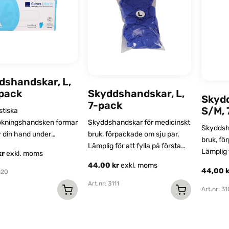
dshandskar, L,
pack
Skyddshandskar, L,
Skyd
7-pack
S/M, 
stiska
ökningshandsken formar
Skyddshandskar för medicinskt
Skyddsh
r din hand under
bruk, förpackade om sju par.
bruk, fö
ing och bevarar din
Lämplig för att fylla på första
Lämplig f
kr
exkl. moms
oppskänsla.
hjälpen-väskor och
hjälpen
44,00
kr
exkl. moms
akutväskor. Storlek large.
44,00
120
akutväsk
Art.nr: 3111
small/m
Art.nr: 3