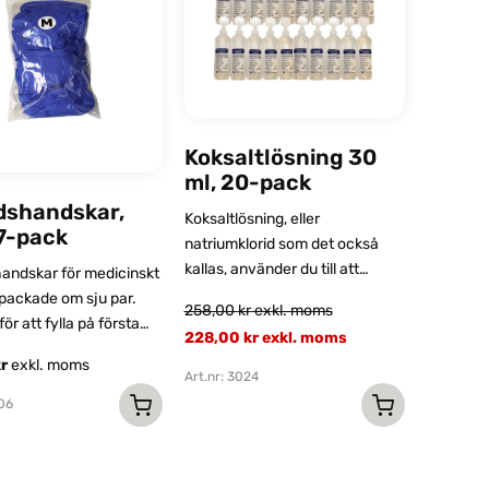
Koksaltlösning 30
Kompr
ml, 20-pack
10-pa
dshandskar,
Koksaltlösning, eller
7-pack
Absorber
natriumklorid som det också
cm i 10-
kallas, använder du till att
andskar för medicinskt
rengöra sår.
rpackade om sju par.
36,00
k
258,00
kr
exkl. moms
ör att fylla på första
228,00
kr
exkl. moms
Art.nr: 3
-väskor och
kr
exkl. moms
or. Storlek
Art.nr: 3024
edium.
106