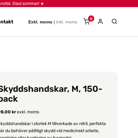
anstid. Glad sommar! ☀️
0
ntakt
Exkl. moms
|
Inkl. moms
Skyddshandskar, M, 150-
pack
98,00
kr
exkl. moms
kyddshandskar i storlek M tillverkade av nitril, perfekta
är du behöver pålitligt skydd vid medicinskt arbete,
engöring eller hantering av livsmedel.