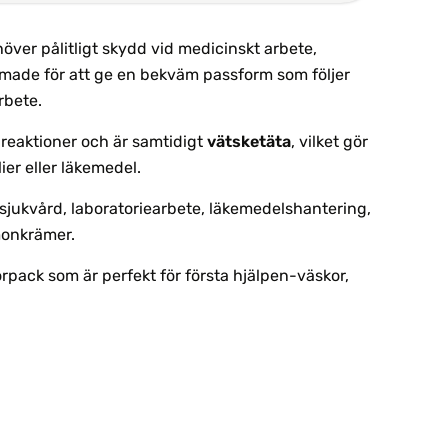
höver pålitligt skydd vid medicinskt arbete,
ormade för att ge en bekväm passform som följer
rbete.
 reaktioner och är samtidigt
vätsketäta
, vilket gör
er eller läkemedel.
kvård, laboratoriearbete, läkemedelshantering,
monkrämer.
orpack som är perfekt för första hjälpen-väskor,