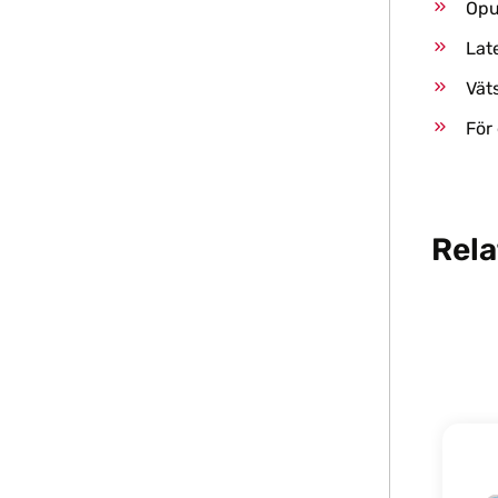
Opu
Lat
Vät
För
Rela