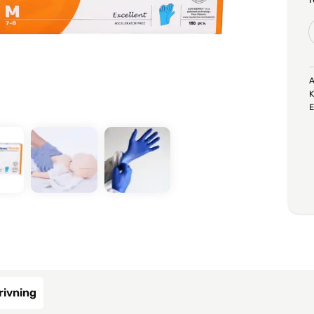
A
K
E
rivning