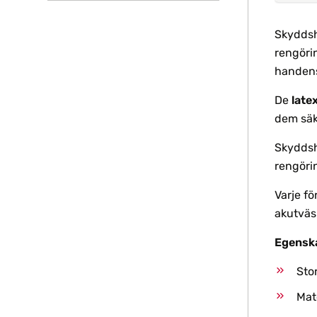
Skyddsha
rengörin
handens
De
latex
dem säk
Skyddsh
rengöri
Varje fö
akutväsk
Egensk
Sto
Mate