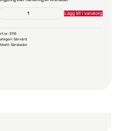
Skyddshandskar,
Lägg till i varukorg
M,
150-
pack
rt.nr:
3115
ategori:
Sårvård
mängd
tikett:
Sårskador