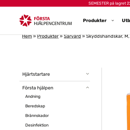
Skip to main content
SEMESTER på lagret 22-
Produkter
Utb
Hem
»
Produkter
»
Sårvård
»
Skyddshandskar, M,
Hjärtstartare
Första hjälpen
Andning
Beredskap
Brännskador
Desinfektion