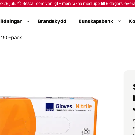
28 juli. 📦 Beställ som vanligt - men räkna med upp till 8 dagars lever
ildningar
Brandskydd
Kunskapsbank
Ko
 150-pack
S
n
r