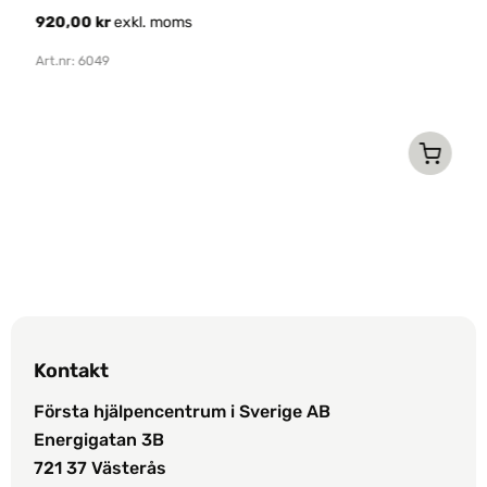
920,00
kr
exkl. moms
Fi
h
t
Art.nr: 6049
be
8
Ar
Kontakt
Första hjälpencentrum i Sverige AB
Energigatan 3B
721 37 Västerås