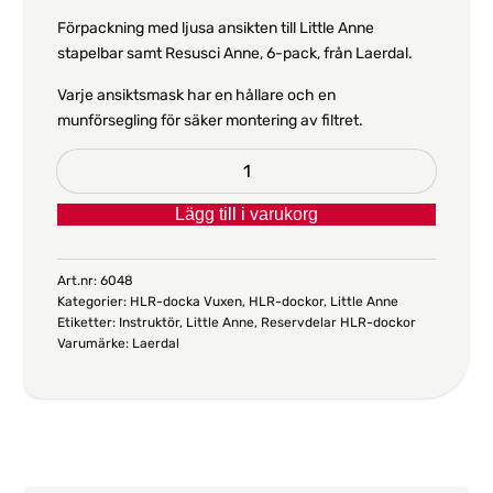
Förpackning med ljusa ansikten till Little Anne
stapelbar samt Resusci Anne, 6-pack, från Laerdal.
Varje ansiktsmask har en hållare och en
munförsegling för säker montering av filtret.
Ljusa
ansikten
Lägg till i varukorg
till
Little
Anne,
Art.nr:
6048
Kategorier:
HLR-docka Vuxen
,
HLR-dockor
,
Little Anne
stapelbar
Etiketter:
Instruktör
,
Little Anne
,
Reservdelar HLR-dockor
+
Varumärke:
Laerdal
Resusci
Anne,
6-
pack
mängd