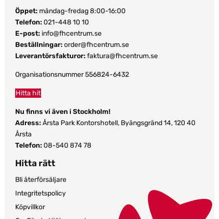
Öppet:
måndag-fredag 8:00-16:00
Telefon:
021-448 10 10
E-post:
info@fhcentrum.se
Beställningar:
order@fhcentrum.se
Leverantörsfakturor:
faktura@fhcentrum.se
Organisationsnummer 556824-6432
Hitta hit
Nu finns vi även i Stockholm!
Adress:
Årsta Park Kontorshotell, Byängsgränd 14, 120 40
Årsta
Telefon:
08-540 874 78
Hitta rätt
Bli återförsäljare
Integritetspolicy
Köpvillkor