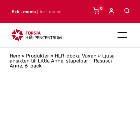
Skip to main content
0
Exkl. moms
|
Inkl. moms
Hem
»
Produkter
»
HLR-docka Vuxen
»
Ljusa
ansikten till Little Anne, stapelbar + Resusci
Anne, 6-pack