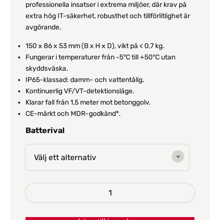
professionella insatser i extrema miljöer, där krav på
extra hög IT-säkerhet, robusthet och tillförlitlighet är
avgörande.
150 x 86 x 53 mm (B x H x D), vikt på < 0,7 kg.
Fungerar i temperaturer från -5°C till +50°C utan
skyddsväska.
IP65-klassad: damm- och vattentålig.
Kontinuerlig VF/VT-detektionsläge.
Klarar fall från 1,5 meter mot betonggolv.
CE-märkt och MDR-godkänd*.
Batterival
Hjärtstartare
ViVest
Pocket