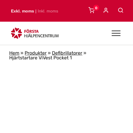
Skip to main content
0
Exkl. moms
|
Inkl. moms
Hem
»
Produkter
»
Defibrillatorer
»
Hjärtstartare ViVest Pocket 1