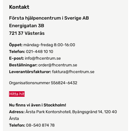
a
olika
Kontakt
k
alternativen
v
kan
Första hjälpencentrum i Sverige AB
p
väljas
Energigatan 3B
p
på
721 37 Västerås
produktsidan
Öppet:
måndag-fredag 8:00-16:00
Telefon:
021-448 10 10
E-post:
info@fhcentrum.se
Beställningar:
order@fhcentrum.se
Leverantörsfakturor:
faktura@fhcentrum.se
Organisationsnummer 556824-6432
Hitta hit
Nu finns vi även i Stockholm!
Adress:
Årsta Park Kontorshotell, Byängsgränd 14, 120 40
Årsta
Telefon:
08-540 874 78