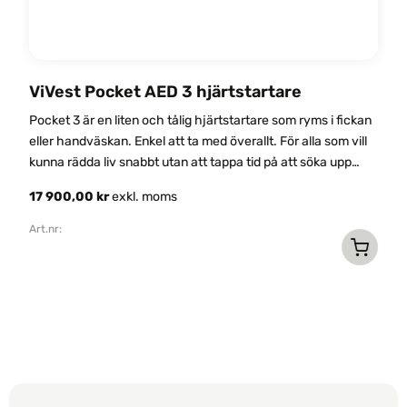
ViVest Pocket AED 3 hjärtstartare
E
Pocket 3 är en liten och tålig hjärtstartare som ryms i fickan
ch
5 
eller handväskan. Enkel att ta med överallt. För alla som vill
kunna rädda liv snabbt utan att tappa tid på att söka upp
1
närmaste stationära hjärtstartare.
17 900,00
kr
exkl. moms
Ar
D
Art.nr:
h
Den
p
här
h
produkten
f
har
v
flera
D
varianter.
o
De