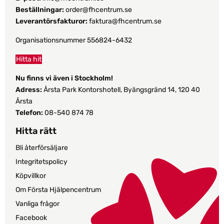
Beställningar:
order@fhcentrum.se
Leverantörsfakturor:
faktura@fhcentrum.se
Organisationsnummer 556824-6432
Hitta hit
Nu finns vi även i Stockholm!
Adress:
Årsta Park Kontorshotell, Byängsgränd 14, 120 40
Årsta
Telefon:
08-540 874 78
Hitta rätt
Bli återförsäljare
Integritetspolicy
Köpvillkor
Om Första Hjälpencentrum
Vanliga frågor
Facebook