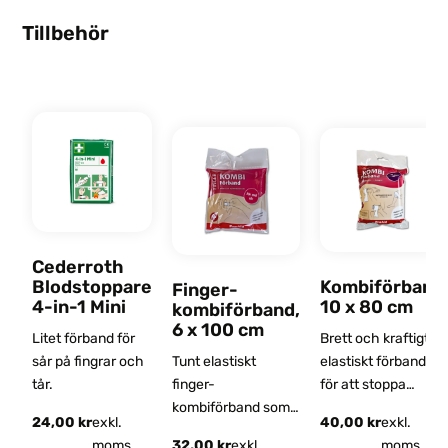
Tillbehör
Cederroth
Blodstoppare
Kombiförband
Finger-
4-in-1 Mini
10 x 80 cm
kombiförband,
6 x 100 cm
Litet förband för
Brett och kraftigt
sår på fingrar och
Tunt elastiskt
elastiskt förband
tår.
finger-
för att stoppa
kombiförband som
större blödning.
24,00
kr
exkl.
40,00
kr
exkl.
fäster i sig själv, 1 m.
moms
32,00
kr
exkl.
moms