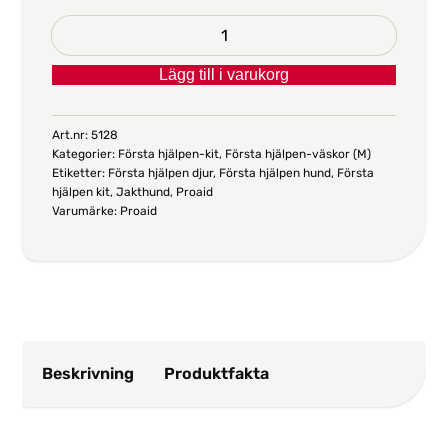
Första
hjälpen-
Lägg till i varukorg
väska
Jakthund
(M)
Art.nr:
5128
Kategorier:
Första hjälpen-kit
,
Första hjälpen-väskor (M)
mängd
Etiketter:
Första hjälpen djur
,
Första hjälpen hund
,
Första
hjälpen kit
,
Jakthund
,
Proaid
Varumärke:
Proaid
Beskrivning
Produktfakta