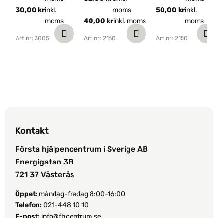
30,00
kr
inkl.
moms
50,00
kr
inkl.
moms
40,00
kr
inkl. moms
moms
Art.nr: 3005
Art.nr: 2160
Art.nr: 2150
Kontakt
Första hjälpencentrum i Sverige AB
Energigatan 3B
721 37 Västerås
Öppet:
måndag-fredag 8:00-16:00
Telefon:
021-448 10 10
E-post:
info@fhcentrum.se