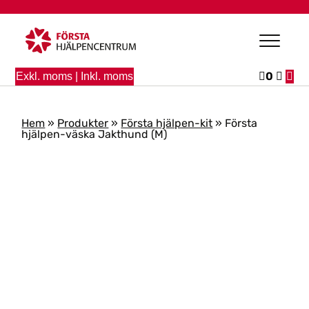
Skip to main content
0
Exkl. moms
|
Inkl. moms
Hem
»
Produkter
»
Första hjälpen-kit
»
Första
hjälpen-väska Jakthund (M)