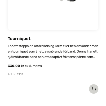
Tourniquet
För att stoppa en artärblödning i arm eller ben använder man
H
en tourniquet som är ett avsnörande förband. Denna har ett
(
självhäftande band och ett adaptivt friktionsspänne som
gör att den är enkel att anpassa i bredd. Liten och lätt och
K
330,00
kr
exkl. moms
du kan använda den med en hand.
F
r
Art.nr: 2157
ti
1
Ar