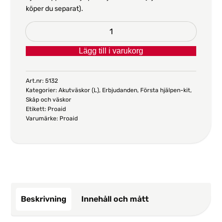
köper du separat).
Akutväska
Hjärtstartare
Lägg till i varukorg
(ryggsäck)
mängd
Art.nr:
5132
Kategorier:
Akutväskor (L)
,
Erbjudanden
,
Första hjälpen-kit
,
Skåp och väskor
Etikett:
Proaid
Varumärke:
Proaid
Beskrivning
Innehåll och mått