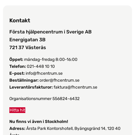
Kontakt
Första hjälpencentrum i Sverige AB
Energigatan 3B
721 37 Västerås
Öppet:
måndag-fredag 8:00-16:00
Telefon:
021-448 10 10
E-post:
info@fhcentrum.se
Beställningar:
order@fhcentrum.se
Leverantörsfakturor:
faktura@fhcentrum.se
Organisationsnummer 556824-6432
Hitta hit
Nu finns vi även i Stockholm!
Adress:
Årsta Park Kontorshotell, Byängsgränd 14, 120 40