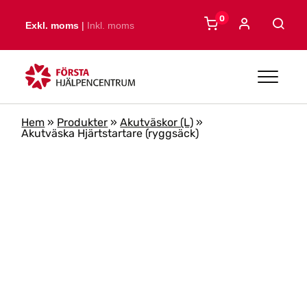
Skip to main content
0
Exkl. moms
|
Inkl. moms
Hem
»
Produkter
»
Akutväskor (L)
»
Akutväska Hjärtstartare (ryggsäck)